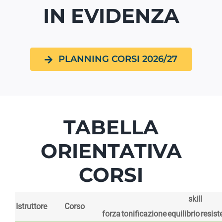
IN EVIDENZA
PLANNING CORSI 2026/27
TABELLA
ORIENTATIVA
CORSI
skill
Istruttore
Corso
forza
tonificazione
equilibrio
resis