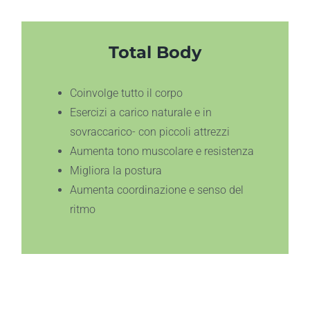
Total Body
Coinvolge tutto il corpo
Esercizi a carico naturale e in
sovraccarico- con piccoli attrezzi
Aumenta tono muscolare e resistenza
Migliora la postura
Aumenta coordinazione e senso del
ritmo