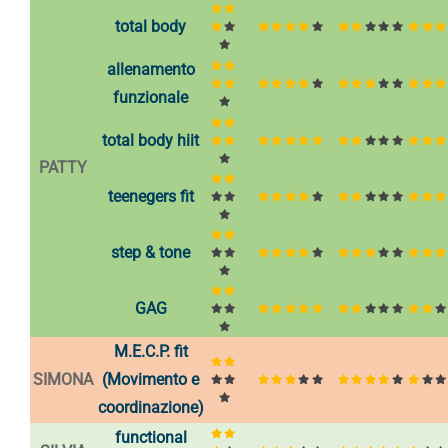
total body
allenamento
funzionale
total body hiit
PATTY
teenegers fit
step & tone
GAG
M.E.C.P. fit
SIMONA
(Movimento e
coordinazione)
functional