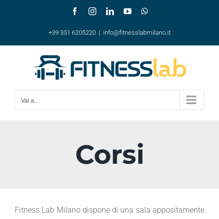
Salta
Facebook
Instagram
LinkedIn
YouTube
WhatsApp
al
+39 351 6205220
|
info@fitnesslabmilano.it
contenuto
Vai a...
Corsi
Fitness Lab Milano dispone di una sala appositamente