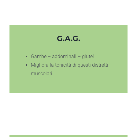
G.A.G.
Gambe – addominali – glutei
Migliora la tonicità di questi distretti
muscolari