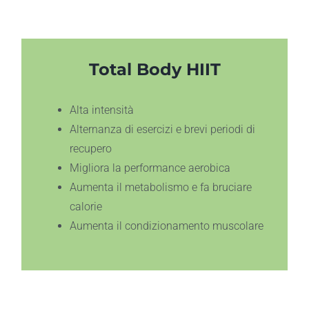
Total Body HIIT
Alta intensità
Alternanza di esercizi e brevi periodi di
recupero
Migliora la performance aerobica
Aumenta il metabolismo e fa bruciare
calorie
Aumenta il condizionamento muscolare